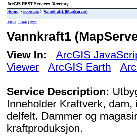
ArcGIS REST Services Directory
Home
>
services
>
Vannkraft1 (MapServer)
JSON
|
SOAP
|
WMS
Vannkraft1 (MapServe
View In:
ArcGIS JavaScri
Viewer
ArcGIS Earth
Arc
Service Description:
Utbyg
Inneholder Kraftverk, dam,
delfelt. Dammer og magasin
kraftproduksjon.