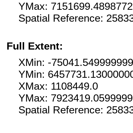
YMax: 7151699.489877
Spatial Reference: 258
Full Extent:
XMin: -75041.54999999
YMin: 6457731.1300000
XMax: 1108449.0
YMax: 7923419.059999
Spatial Reference: 258