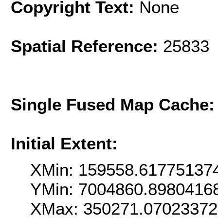
Copyright Text:
None
Spatial Reference:
25833 
Single Fused Map Cache
Initial Extent:
XMin: 159558.61775137
YMin: 7004860.8980416
XMax: 350271.0702337