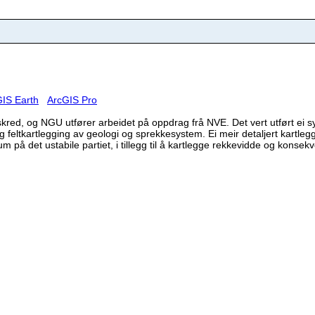
IS Earth
ArcGIS Pro
lskred, og NGU utfører arbeidet på oppdrag frå NVE. Det vert utført ei 
g feltkartlegging av geologi og sprekkesystem. Ei meir detaljert kartleggin
lum på det ustabile partiet, i tillegg til å kartlegge rekkevidde og konsek