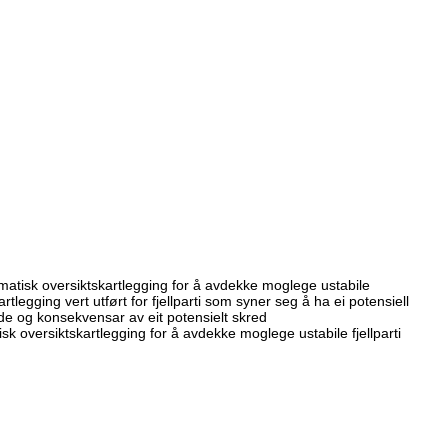
ematisk oversiktskartlegging for å avdekke moglege ustabile
rtlegging vert utført for fjellparti som syner seg å ha ei potensiell
vidde og konsekvensar av eit potensielt skred
sk oversiktskartlegging for å avdekke moglege ustabile fjellparti