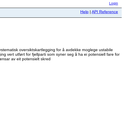
Login
Help
|
API Reference
systematisk oversiktskartlegging for å avdekke moglege ustabile
g vert utført for fjellparti som syner seg å ha ei potensiell fare for
vensar av eit potensielt skred