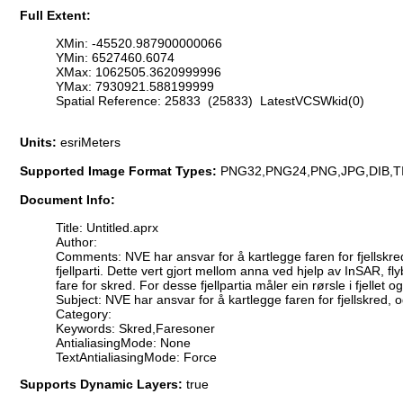
Full Extent:
XMin: -45520.987900000066
YMin: 6527460.6074
XMax: 1062505.3620999996
YMax: 7930921.588199999
Spatial Reference: 25833 (25833) LatestVCSWkid(0)
Units:
esriMeters
Supported Image Format Types:
PNG32,PNG24,PNG,JPG,DIB,T
Document Info:
Title: Untitled.aprx
Author:
Comments: NVE har ansvar for å kartlegge faren for fjellskre
fjellparti. Dette vert gjort mellom anna ved hjelp av InSAR, fly
fare for skred. For desse fjellpartia måler ein rørsle i fjellet
Subject: NVE har ansvar for å kartlegge faren for fjellskred, 
Category:
Keywords: Skred,Faresoner
AntialiasingMode: None
TextAntialiasingMode: Force
Supports Dynamic Layers:
true