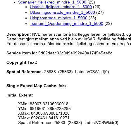
Scenarier_fjellskred_mindre_1_5000
(25)
Ustabilt_fjellparti_mindre_1_5000
(26)
Utlosningsomrade_mindre_1_5000
(27)
Utlopsomrade_mindre_1_5000
(28)
Tsunami_Oppdemning_mindre_1_5000
(29)
Description:
NVE har ansvar for å kartlegge faren for fjellskred, o
Dette vert gjort mellom anna ved hjelp av InSAR, flybilde og feltkartl
For desse fjellpartia måler ein rørsle i fjellet og estimerer volum på 
Service Item Id:
5d62daac02c949e092e49a174545a48c
Copyright Text:
Spatial Reference:
25833 (25833) LatestVCSWkid(0)
Single Fused Map Cache:
false
Initial Extent:
XMin: 83007.32106960018
YMin: 6919661.3855225295
XMax: 84806.69388171326
YMax: 6920461.841810271
Spatial Reference: 25833 (25833) LatestVCSWkid(0)