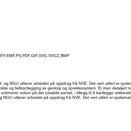
IFF,EMF,PS,PDF,GIF,SVG,SVGZ,BMP
d, og NGU utfører arbeidet på oppdrag frå NVE. Det vert utført ei syst
bilde og feltkartlegging av geologi og sprekkesystem. Ei meir detaljert ka
 og estimerer volum på det ustabile partiet, i tillegg til å kartlegge rekke
og NGU utfører arbeidet på oppdrag frå NVE. Det vert utført ei systemati