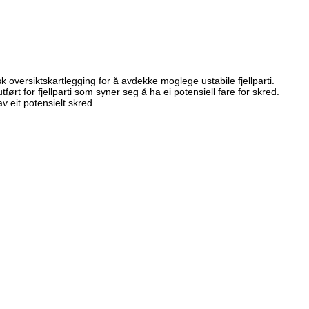
k oversiktskartlegging for å avdekke moglege ustabile fjellparti.
ørt for fjellparti som syner seg å ha ei potensiell fare for skred.
av eit potensielt skred