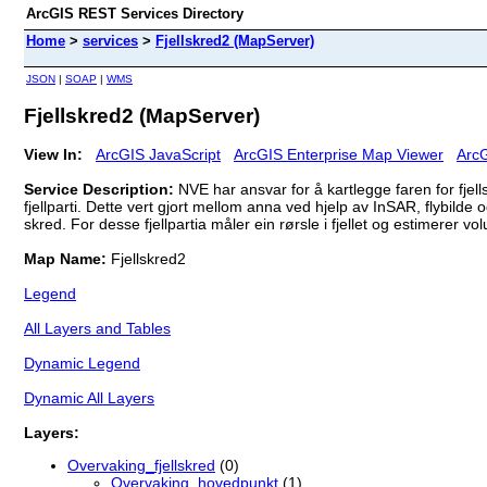
ArcGIS REST Services Directory
Home
>
services
>
Fjellskred2 (MapServer)
JSON
|
SOAP
|
WMS
Fjellskred2 (MapServer)
View In:
ArcGIS JavaScript
ArcGIS Enterprise Map Viewer
ArcG
Service Description:
NVE har ansvar for å kartlegge faren for fjel
fjellparti. Dette vert gjort mellom anna ved hjelp av InSAR, flybilde o
skred. For desse fjellpartia måler ein rørsle i fjellet og estimerer vo
Map Name:
Fjellskred2
Legend
All Layers and Tables
Dynamic Legend
Dynamic All Layers
Layers:
Overvaking_fjellskred
(0)
Overvaking_hovedpunkt
(1)