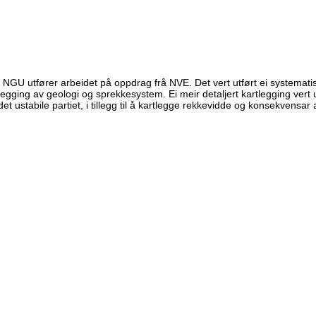
g NGU utfører arbeidet på oppdrag frå NVE. Det vert utført ei systematis
egging av geologi og sprekkesystem. Ei meir detaljert kartlegging vert utf
det ustabile partiet, i tillegg til å kartlegge rekkevidde og konsekvensar 