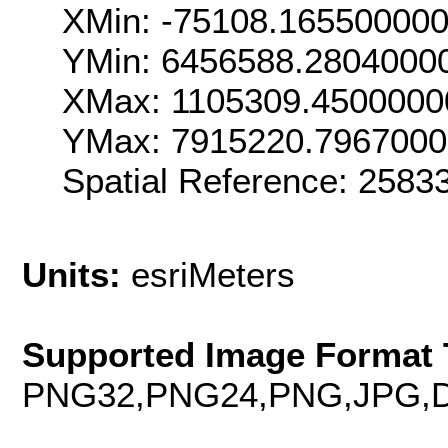
XMin: -75108.16550000
YMin: 6456588.2804000
XMax: 1105309.4500000
YMax: 7915220.796700
Spatial Reference: 258
Units:
esriMeters
Supported Image Format 
PNG32,PNG24,PNG,JPG,D