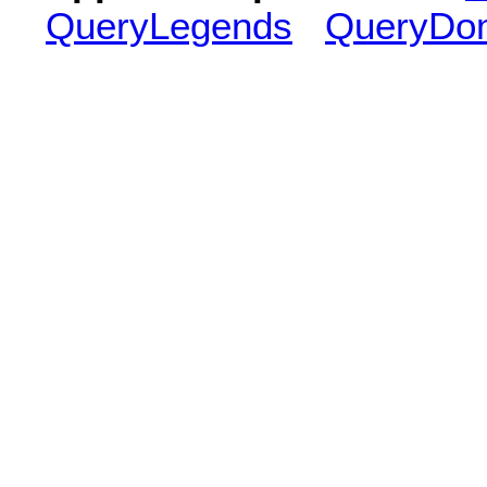
QueryLegends
QueryDo