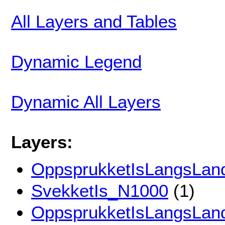
All Layers and Tables
Dynamic Legend
Dynamic All Layers
Layers:
OppsprukketIsLangsLa
SvekketIs_N1000
(1)
OppsprukketIsLangsLan