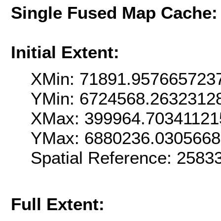
Single Fused Map Cache
Initial Extent:
XMin: 71891.957665723
YMin: 6724568.2632312
XMax: 399964.70341121
YMax: 6880236.030566
Spatial Reference: 258
Full Extent: