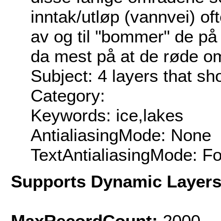
inntak/utløp (vannvei) oft
av og til "bommer" de på
da mest på at de røde om
Subject: 4 layers that sh
Category:
Keywords: ice,lakes
AntialiasingMode: None
TextAntialiasingMode: F
Supports Dynamic Layer
MaxRecordCount:
2000