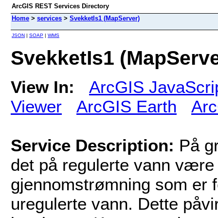
ArcGIS REST Services Directory
Home
>
services
>
SvekketIs1 (MapServer)
JSON
|
SOAP
|
WMS
SvekketIs1 (MapServe
View In:
ArcGIS JavaScri
Viewer
ArcGIS Earth
Arc
Service Description:
På gr
det på regulerte vann være
gjennomstrømning som er for
uregulerte vann. Dette påvir