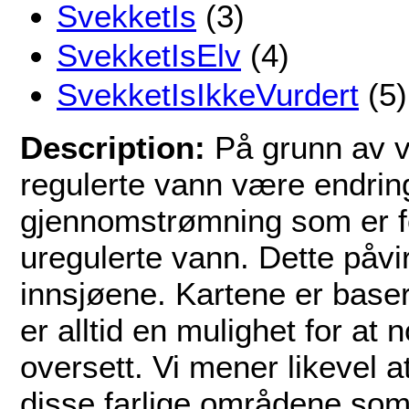
SvekketIs
(3)
SvekketIsElv
(4)
SvekketIsIkkeVurdert
(5)
Description:
På grunn av v
regulerte vann være endrin
gjennomstrømning som er for
uregulerte vann. Dette påvir
innsjøene. Kartene er basert
er alltid en mulighet for a
oversett. Vi mener likevel a
disse farlige områdene som v