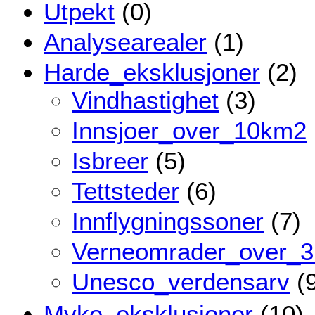
Utpekt
(0)
Analysearealer
(1)
Harde_eksklusjoner
(2)
Vindhastighet
(3)
Innsjoer_over_10km2
Isbreer
(5)
Tettsteder
(6)
Innflygningssoner
(7)
Verneomrader_over_
Unesco_verdensarv
(9
Myke_eksklusjoner
(10)