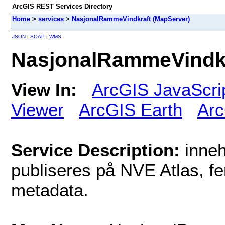
ArcGIS REST Services Directory
Home
>
services
>
NasjonalRammeVindkraft (MapServer)
JSON
|
SOAP
|
WMS
NasjonalRammeVindkr
View In:
ArcGIS JavaScri
Viewer
ArcGIS Earth
Arc
Service Description:
inneh
publiseres på NVE Atlas, f
metadata.