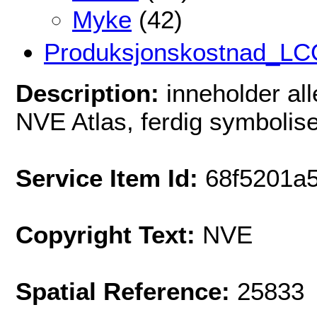
Myke
(42)
Produksjonskostnad_L
Description:
inneholder al
NVE Atlas, ferdig symbolis
Service Item Id:
68f5201a
Copyright Text:
NVE
Spatial Reference:
25833 