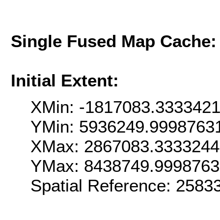
Single Fused Map Cache
Initial Extent:
XMin: -1817083.333342
YMin: 5936249.9998763
XMax: 2867083.333324
YMax: 8438749.999876
Spatial Reference: 258