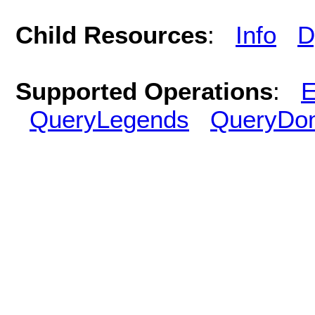
Child Resources
:
Info
D
Supported Operations
:
E
QueryLegends
QueryDo