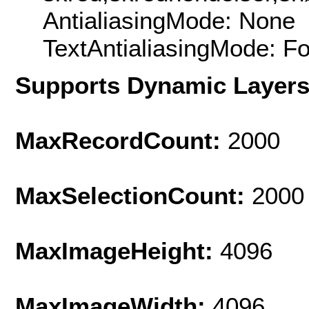
AntialiasingMode: None
TextAntialiasingMode: F
Supports Dynamic Layer
MaxRecordCount:
2000
MaxSelectionCount:
2000
MaxImageHeight:
4096
MaxImageWidth:
4096