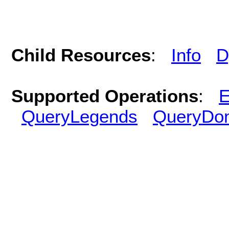
Child Resources
:
Info
D
Supported Operations
:
E
QueryLegends
QueryDo