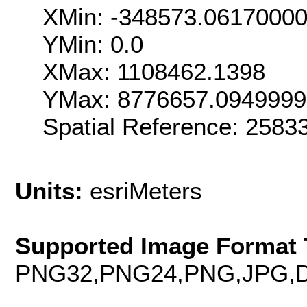
XMin: -348573.0617000
YMin: 0.0
XMax: 1108462.1398
YMax: 8776657.094999
Spatial Reference: 258
Units:
esriMeters
Supported Image Format 
PNG32,PNG24,PNG,JPG,D