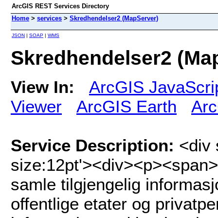
ArcGIS REST Services Directory
Home
>
services
>
Skredhendelser2 (MapServer)
JSON
|
SOAP
|
WMS
Skredhendelser2 (Ma
View In:
ArcGIS JavaScri
Viewer
ArcGIS Earth
Arc
Service Description:
<div 
size:12pt'><div><p><span>
samle tilgjengelig informas
offentlige etater og privatpe