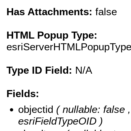
Has Attachments:
false
HTML Popup Type:
esriServerHTMLPopupTyp
Type ID Field:
N/A
Fields:
objectid
( nullable: false
esriFieldTypeOID )