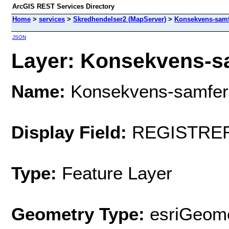
ArcGIS REST Services Directory
Home
>
services
>
Skredhendelser2 (MapServer)
>
Konsekvens-samf
JSON
Layer: Konsekvens-sa
Name:
Konsekvens-samfer
Display Field:
REGISTRE
Type:
Feature Layer
Geometry Type:
esriGeome