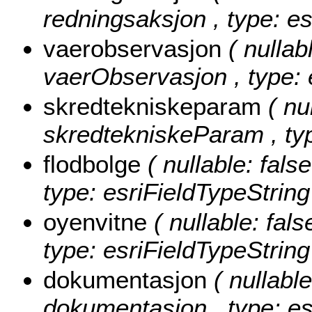
redningsaksjon , type: es
vaerobservasjon
( nullab
vaerObservasjon , type: 
skredtekniskeparam
( nu
skredtekniskeParam , typ
flodbolge
( nullable: false
type: esriFieldTypeString
oyenvitne
( nullable: fals
type: esriFieldTypeString
dokumentasjon
( nullable
dokumentasjon , type: es