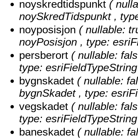
noyskredtidspunkt
( null
noySkredTidspunkt , type
noyposisjon
( nullable: tr
noyPosisjon , type: esriF
persberort
( nullable: fal
type: esriFieldTypeString
bygnskadet
( nullable: fa
bygnSkadet , type: esriF
vegskadet
( nullable: fal
type: esriFieldTypeString
baneskadet
( nullable: fa