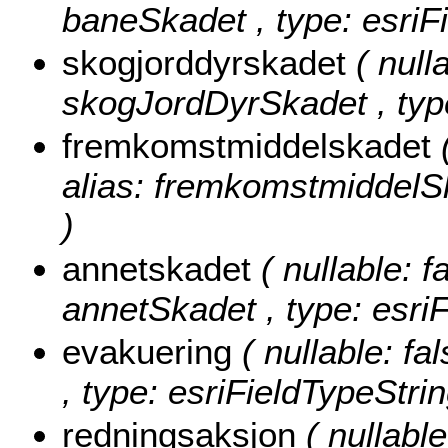
baneSkadet , type: esriF
skogjorddyrskadet
( null
skogJordDyrSkadet , type
fremkomstmiddelskadet
alias: fremkomstmiddelSk
)
annetskadet
( nullable: f
annetSkadet , type: esriF
evakuering
( nullable: fa
, type: esriFieldTypeStrin
redningsaksjon
( nullable