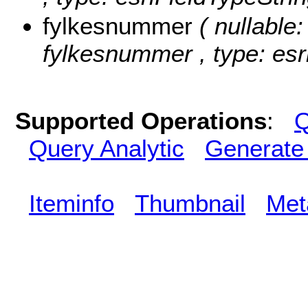
fylkesnummer
( nullable:
fylkesnummer , type: esr
Supported Operations
:
Q
Query Analytic
Generate
Iteminfo
Thumbnail
Met