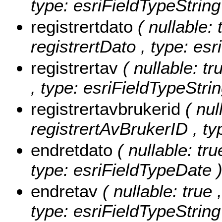
type: esriFieldTypeString
registrertdato
( nullable: 
registrertDato , type: es
registrertav
( nullable: tr
, type: esriFieldTypeStrin
registrertavbrukerid
( nul
registrertAvBrukerID , ty
endretdato
( nullable: tru
type: esriFieldTypeDate 
endretav
( nullable: true 
type: esriFieldTypeString