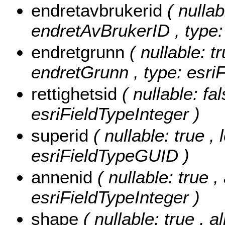
endretavbrukerid
( nullab
endretAvBrukerID , type:
endretgrunn
( nullable: t
endretGrunn , type: esriF
rettighetsid
( nullable: fal
esriFieldTypeInteger )
superid
( nullable: true ,
esriFieldTypeGUID )
annenid
( nullable: true 
esriFieldTypeInteger )
shape
( nullable: true , a