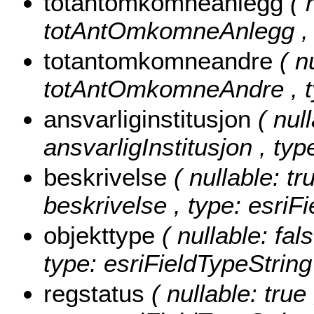
totantomkomneanlegg
( 
totAntOmkomneAnlegg , t
totantomkomneandre
( n
totAntOmkomneAndre , ty
ansvarliginstitusjon
( nul
ansvarligInstitusjon , typ
beskrivelse
( nullable: tr
beskrivelse , type: esriF
objekttype
( nullable: fal
type: esriFieldTypeString
regstatus
( nullable: true