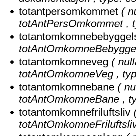
totantpersomkommet
( n
totAntPersOmkommet , ty
totantomkomnebebygge
totAntOmkomneBebyggelse
totantomkomneveg
( null
totAntOmkomneVeg , type
totantomkomnebane
( nu
totAntOmkomneBane , typ
totantomkomnefriluftsliv
totAntOmkomneFriluftsliv 