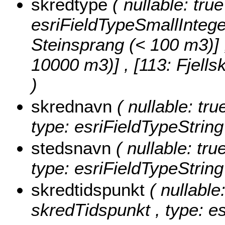
skredtype
( nullable: tru
esriFieldTypeSmallIntege
Steinsprang (< 100 m3)] , 
10000 m3)] , [113: Fjell
)
skrednavn
( nullable: tru
type: esriFieldTypeString
stedsnavn
( nullable: tru
type: esriFieldTypeString
skredtidspunkt
( nullable:
skredTidspunkt , type: e