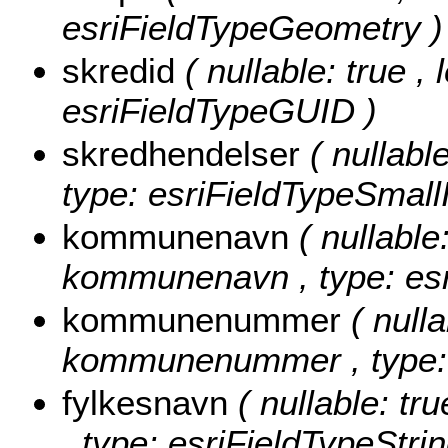
esriFieldTypeGeometry )
skredid
( nullable: true ,
esriFieldTypeGUID )
skredhendelser
( nullabl
type: esriFieldTypeSmallI
kommunenavn
( nullable
kommunenavn , type: esr
kommunenummer
( nulla
kommunenummer , type: e
fylkesnavn
( nullable: tr
, type: esriFieldTypeStrin