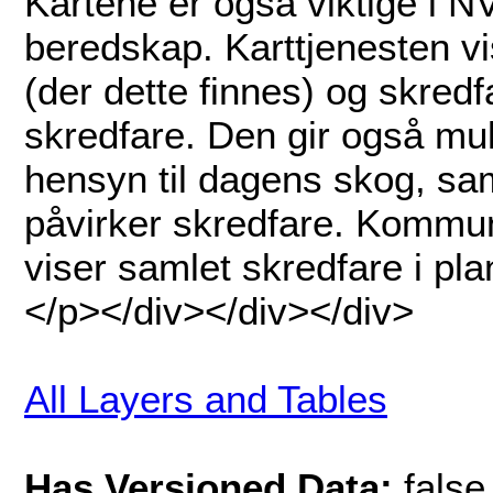
Kartene er også viktige i N
beredskap. Karttjenesten vi
(der dette finnes) og skred
skredfare. Den gir også muli
hensyn til dagens skog, sa
påvirker skredfare. Kommu
viser samlet skredfare i p
</p></div></div></div>
All Layers and Tables
Has Versioned Data:
false