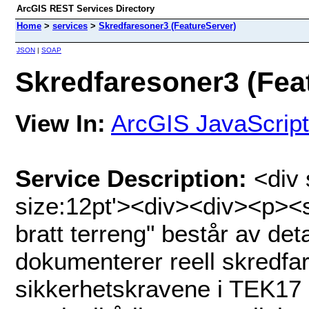
ArcGIS REST Services Directory
Home
>
services
>
Skredfaresoner3 (FeatureServer)
JSON
|
SOAP
Skredfaresoner3 (Fea
View In:
ArcGIS JavaScript
Service Description:
<div 
size:12pt'><div><div><p><s
bratt terreng" består av det
dokumenterer reell skredfa
sikkerhetskravene i TEK17 