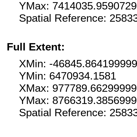
YMax: 7414035.959072
Spatial Reference: 258
Full Extent:
XMin: -46845.86419999
YMin: 6470934.1581
XMax: 977789.6629999
YMax: 8766319.385699
Spatial Reference: 258