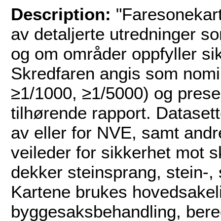
Description:
"Faresonekart 
av detaljerte utredninger s
og om områder oppfyller si
Skredfaren angis som nomine
≥1/1000, ≥1/5000) og prese
tilhørende rapport. Datasett
av eller for NVE, samt and
veileder for sikkerhet mot s
dekker steinsprang, stein-, 
Kartene brukes hovedsakelig
byggesaksbehandling, bere