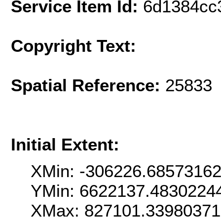
Service Item Id:
6d1384cc
Copyright Text:
Spatial Reference:
25833 
Initial Extent:
XMin: -306226.6857316
YMin: 6622137.4830224
XMax: 827101.3398037