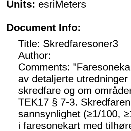
Units:
esriMeters
Document Info:
Title: Skredfaresoner3
Author:
Comments: "Faresonekart 
av detaljerte utredninge
skredfare og om områder 
TEK17 § 7-3. Skredfaren 
sannsynlighet (≥1/100, ≥
i faresonekart med tilhø