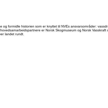
g formidle historien som er knyttet til NVEs ansvarsområder: vassdra
aste hovedsamarbeidspartnere er Norsk Skogmuseum og Norsk Vasskraf
r landet rundt.