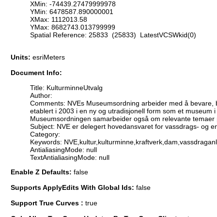
XMin: -74439.27479999978
YMin: 6478587.890000001
XMax: 1112013.58
YMax: 8682743.013799999
Spatial Reference: 25833 (25833) LatestVCSWkid(0)
Units:
esriMeters
Document Info:
Title: KulturminneUtvalg
Author:
Comments: NVEs Museumsordning arbeider med å bevare, bely
etablert i 2003 i en ny og utradisjonell form som et museu
Museumsordningen samarbeider også om relevante temaer p
Subject: NVE er delegert hovedansvaret for vassdrags- og en
Category:
Keywords: NVE,kultur,kulturminne,kraftverk,dam,vassdragan
AntialiasingMode: null
TextAntialiasingMode: null
Enable Z Defaults:
false
Supports ApplyEdits With Global Ids:
false
Support True Curves :
true