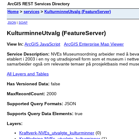
ArcGIS REST Services Directory
Home
>
services
>
KulturminneUtvalg (FeatureServer)
JSON
|
SOAP
KulturminneUtvalg (FeatureServer)
View In:
ArcGIS JavaScript
ArcGIS Enterprise Map Viewer
Service Description:
NVEs Museumsordning arbeider med å bevare,
etablert i 2003 i en ny og utradisjonell form som et museum i n
samarbeider også om relevante temaer på prosjektbasis med musee
All Layers and Tables
Has Versioned Data:
false
MaxRecordCount:
2000
Supported Query Formats:
JSON
Supports Query Data Elements:
true
Layers:
Kraftverk-NVEs_utvalgte_kulturminner
(0)
Kraftledning-NVEs_utvalgte_kulturminner
(1)