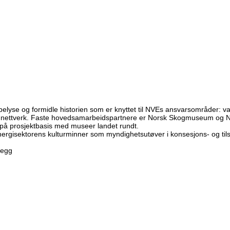
se og formidle historien som er knyttet til NVEs ansvarsområder: va
m i nettverk. Faste hovedsamarbeidspartnere er Norsk Skogmuseum og N
å prosjektbasis med museer landet rundt.
ergisektorens kulturminner som myndighetsutøver i konsesjons- og til
legg