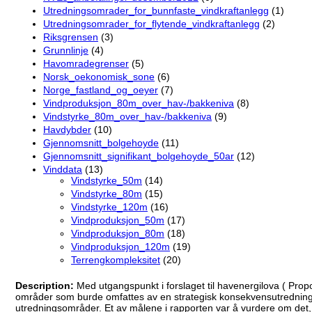
Utredningsomrader_for_bunnfaste_vindkraftanlegg
(1)
Utredningsomrader_for_flytende_vindkraftanlegg
(2)
Riksgrensen
(3)
Grunnlinje
(4)
Havomradegrenser
(5)
Norsk_oekonomisk_sone
(6)
Norge_fastland_og_oeyer
(7)
Vindproduksjon_80m_over_hav-/bakkeniva
(8)
Vindstyrke_80m_over_hav-/bakkeniva
(9)
Havdybder
(10)
Gjennomsnitt_bolgehoyde
(11)
Gjennomsnitt_signifikant_bolgehoyde_50ar
(12)
Vinddata
(13)
Vindstyrke_50m
(14)
Vindstyrke_80m
(15)
Vindstyrke_120m
(16)
Vindproduksjon_50m
(17)
Vindproduksjon_80m
(18)
Vindproduksjon_120m
(19)
Terrengkompleksitet
(20)
Description:
Med utgangspunkt i forslaget til havenergilova ( Pro
områder som burde omfattes av en strategisk konsekvensutredning. 
utredningsområder. Et av målene i rapporten var å vurdere om det, u