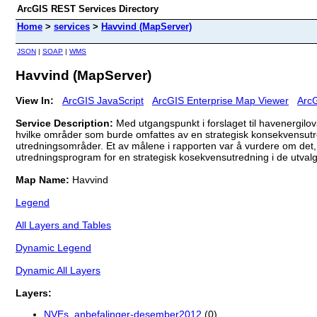
ArcGIS REST Services Directory
Home
>
services
>
Havvind (MapServer)
JSON
|
SOAP
|
WMS
Havvind (MapServer)
View In:
ArcGIS JavaScript
ArcGIS Enterprise Map Viewer
ArcG
Service Description:
Med utgangspunkt i forslaget til havenergil
hvilke områder som burde omfattes av en strategisk konsekvensutre
utredningsområder. Et av målene i rapporten var å vurdere om det, u
utredningsprogram for en strategisk kosekvensutredning i de utval
Map Name:
Havvind
Legend
All Layers and Tables
Dynamic Legend
Dynamic All Layers
Layers:
NVEs_anbefalinger-desember2012
(0)