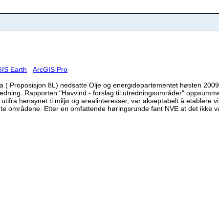
IS Earth
ArcGIS Pro
ova ( Proposisjon 8L) nedsatte Olje og energidepartementet høsten 200
dning. Rapporten "Havvind - forslag til utredningsområder" oppsummere
tifra hensynet ti miljø og arealinteresser, var akseptabelt å etablere v
gte områdene. Etter en omfattende høringsrunde fant NVE at det ikke va