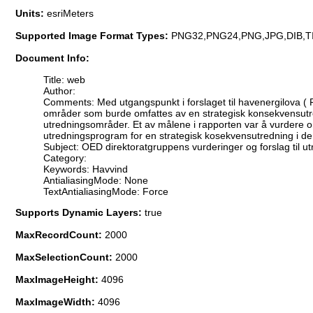
Units:
esriMeters
Supported Image Format Types:
PNG32,PNG24,PNG,JPG,DIB,T
Document Info:
Title: web
Author:
Comments: Med utgangspunkt i forslaget til havenergilova (
områder som burde omfattes av en strategisk konsekvensutred
utredningsområder. Et av målene i rapporten var å vurdere om 
utredningsprogram for en strategisk kosekvensutredning i de
Subject: OED direktoratgruppens vurderinger og forslag til u
Category:
Keywords: Havvind
AntialiasingMode: None
TextAntialiasingMode: Force
Supports Dynamic Layers:
true
MaxRecordCount:
2000
MaxSelectionCount:
2000
MaxImageHeight:
4096
MaxImageWidth:
4096