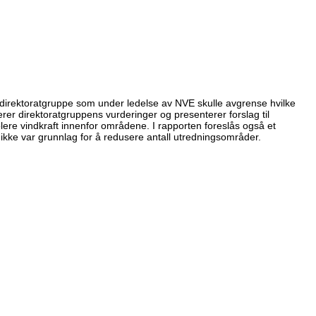
direktoratgruppe som under ledelse av NVE skulle avgrense hvilke
r direktoratgruppens vurderinger og presenterer forslag til
blere vindkraft innenfor områdene. I rapporten foreslås også et
ikke var grunnlag for å redusere antall utredningsområder.