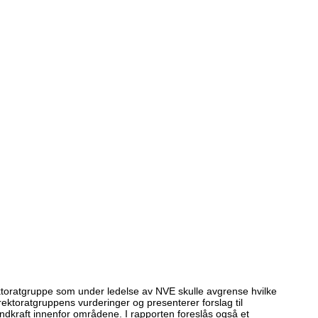
ektoratgruppe som under ledelse av NVE skulle avgrense hvilke
ktoratgruppens vurderinger og presenterer forslag til
indkraft innenfor områdene. I rapporten foreslås også et