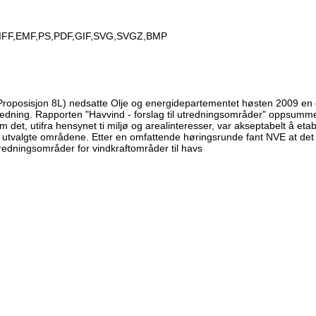
IFF,EMF,PS,PDF,GIF,SVG,SVGZ,BMP
 Proposisjon 8L) nedsatte Olje og energidepartementet høsten 2009 en 
ning. Rapporten "Havvind - forslag til utredningsområder" oppsummere
det, utifra hensynet ti miljø og arealinteresser, var akseptabelt å eta
 utvalgte områdene. Etter en omfattende høringsrunde fant NVE at det 
tredningsområder for vindkraftområder til havs