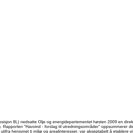
posisjon 8L) nedsatte Olje og energidepartementet høsten 2009 en dir
Rapporten "Havvind - forslag til utredningsområder" oppsummerer dire
tifra hensynet ti miljø og arealinteresser, var akseptabelt å etablere v