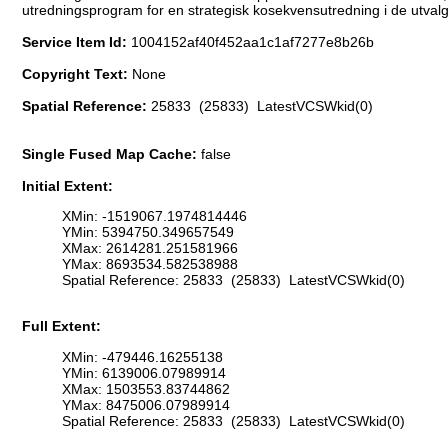
utredningsprogram for en strategisk kosekvensutredning i de utval
Service Item Id:
1004152af40f452aa1c1af7277e8b26b
Copyright Text:
None
Spatial Reference:
25833 (25833) LatestVCSWkid(0)
Single Fused Map Cache:
false
Initial Extent:
XMin: -1519067.1974814446
YMin: 5394750.349657549
XMax: 2614281.251581966
YMax: 8693534.582538988
Spatial Reference: 25833 (25833) LatestVCSWkid(0)
Full Extent:
XMin: -479446.16255138
YMin: 6139006.07989914
XMax: 1503553.83744862
YMax: 8475006.07989914
Spatial Reference: 25833 (25833) LatestVCSWkid(0)