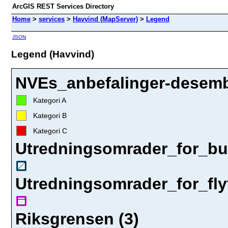
ArcGIS REST Services Directory
Home
>
services
>
Havvind (MapServer)
>
Legend
JSON
Legend (Havvind)
NVEs_anbefalinger-desemb
Kategori A
Kategori B
Kategori C
Utredningsomrader_for_bun
Utredningsomrader_for_fly
Riksgrensen (3)