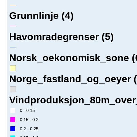
Grunnlinje (4)
Havomradegrenser (5)
Norsk_oekonomisk_sone (
Norge_fastland_og_oeyer (
Vindproduksjon_80m_over_
0 - 0.15
0.15 - 0.2
0.2 - 0.25