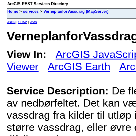
ArcGIS REST Services Directory
Home
>
services
>
VerneplanforVassdrag (MapServer)
JSON
|
SOAP
|
WMS
VerneplanforVassdra
View In:
ArcGIS JavaScri
Viewer
ArcGIS Earth
Arc
Service Description:
De fl
av nedbørfeltet. Det kan vær
vassdrag fra kilder til utløp 
større vassdrag, eller øvre 