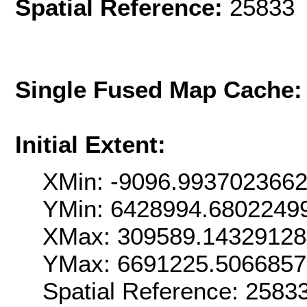
Spatial Reference:
25833 
Single Fused Map Cache
Initial Extent:
XMin: -9096.993702366
YMin: 6428994.6802249
XMax: 309589.1432912
YMax: 6691225.506685
Spatial Reference: 258