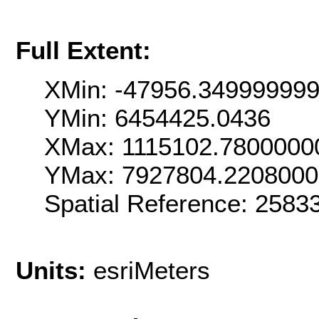
Full Extent:
XMin: -47956.34999999
YMin: 6454425.0436
XMax: 1115102.7800000
YMax: 7927804.220800
Spatial Reference: 258
Units:
esriMeters