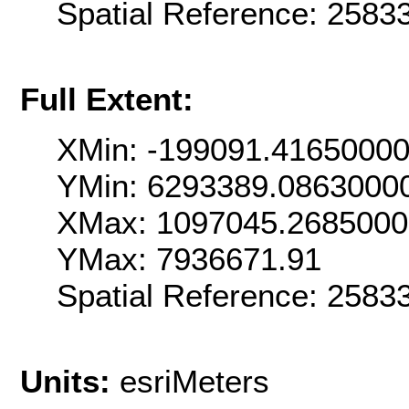
Spatial Reference: 258
Full Extent:
XMin: -199091.4165000
YMin: 6293389.0863000
XMax: 1097045.268500
YMax: 7936671.91
Spatial Reference: 258
Units:
esriMeters