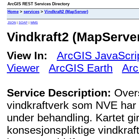
ArcGIS REST Services Directory
Home
>
services
>
Vindkraft2 (MapServer)
JSON
|
SOAP
|
WMS
Vindkraft2 (MapServe
View In:
ArcGIS JavaScri
Viewer
ArcGIS Earth
Arc
Service Description:
Overs
vindkraftverk som NVE har 
under behandling. Kartet gi
konsesjonspliktige vindkraft