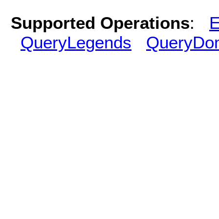
Supported Operations
:
E
QueryLegends
QueryDo