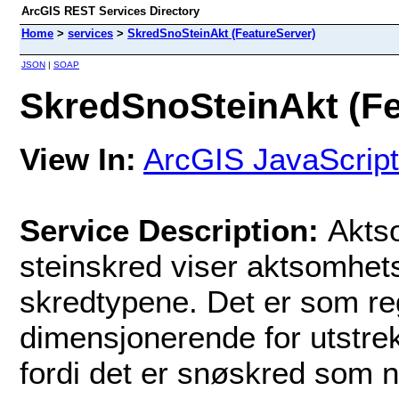
ArcGIS REST Services Directory
Home
>
services
>
SkredSnoSteinAkt (FeatureServer)
JSON
|
SOAP
SkredSnoSteinAkt (Fe
View In:
ArcGIS JavaScript
Service Description:
Akts
steinskred viser aktsomhet
skredtypene. Det er som re
dimensjonerende for utstr
fordi det er snøskred som n