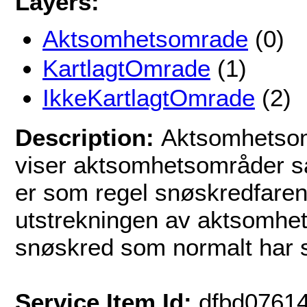
Layers:
Aktsomhetsomrade
(0)
KartlagtOmrade
(1)
IkkeKartlagtOmrade
(2)
Description:
Aktsomhetsom
viser aktsomhetsområder sa
er som regel snøskredfare
utstrekningen av aktsomhet
snøskred som normalt har s
Service Item Id:
dfbd0761