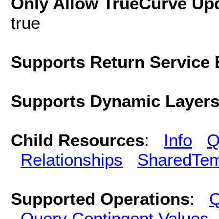
Only Allow TrueCurve Upd
true
Supports Return Service 
Supports Dynamic Layer
Child Resources
:
Info
Q
Relationships
SharedTem
Supported Operations
:
Q
Query Contingent Values