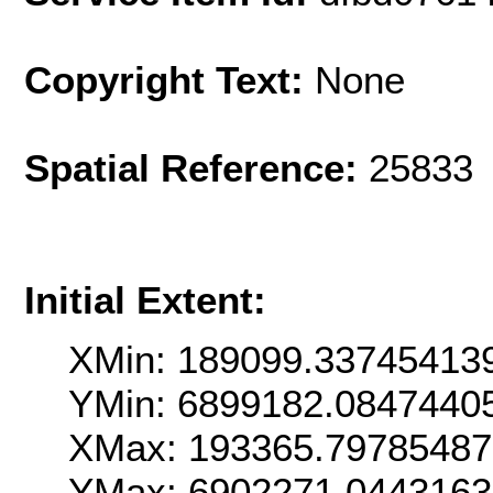
Copyright Text:
None
Spatial Reference:
25833 
Initial Extent:
XMin: 189099.33745413
YMin: 6899182.0847440
XMax: 193365.7978548
YMax: 6902271.044316