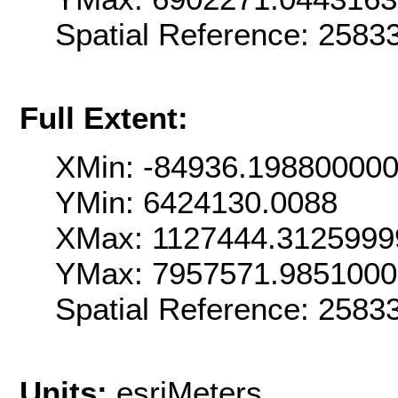
Spatial Reference: 258
Full Extent:
XMin: -84936.19880000
YMin: 6424130.0088
XMax: 1127444.3125999
YMax: 7957571.985100
Spatial Reference: 258
Units:
esriMeters