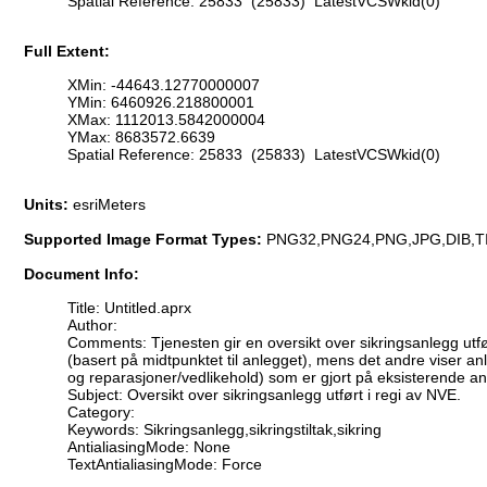
Spatial Reference: 25833 (25833) LatestVCSWkid(0)
Full Extent:
XMin: -44643.12770000007
YMin: 6460926.218800001
XMax: 1112013.5842000004
YMax: 8683572.6639
Spatial Reference: 25833 (25833) LatestVCSWkid(0)
Units:
esriMeters
Supported Image Format Types:
PNG32,PNG24,PNG,JPG,DIB,T
Document Info:
Title: Untitled.aprx
Author:
Comments: Tjenesten gir en oversikt over sikringsanlegg utfør
(basert på midtpunktet til anlegget), mens det andre viser anl
og reparasjoner/vedlikehold) som er gjort på eksisterende an
Subject: Oversikt over sikringsanlegg utført i regi av NVE.
Category:
Keywords: Sikringsanlegg,sikringstiltak,sikring
AntialiasingMode: None
TextAntialiasingMode: Force