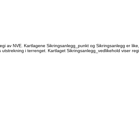
 regi av NVE. Kartlagene Sikringsanlegg_punkt og Sikringsanlegg er like,
utstrekning i terrenget. Kartlaget Sikringsanlegg_vedlikehold viser regi