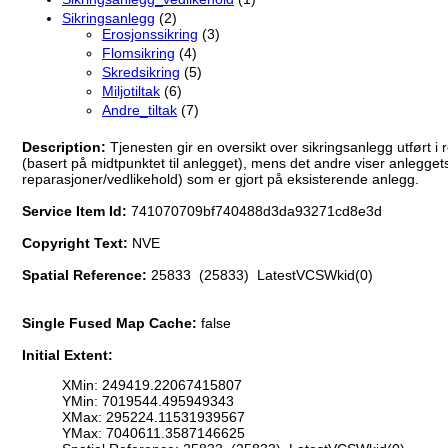
Sikringsanlegg
(2)
Erosjonssikring
(3)
Flomsikring
(4)
Skredsikring
(5)
Miljotiltak
(6)
Andre_tiltak
(7)
Description:
Tjenesten gir en oversikt over sikringsanlegg utført i
(basert på midtpunktet til anlegget), mens det andre viser anleggets 
reparasjoner/vedlikehold) som er gjort på eksisterende anlegg.
Service Item Id:
741070709bf740488d3da93271cd8e3d
Copyright Text:
NVE
Spatial Reference:
25833 (25833) LatestVCSWkid(0)
Single Fused Map Cache:
false
Initial Extent:
XMin: 249419.22067415807
YMin: 7019544.495949343
XMax: 295224.11531939567
YMax: 7040611.3587146625