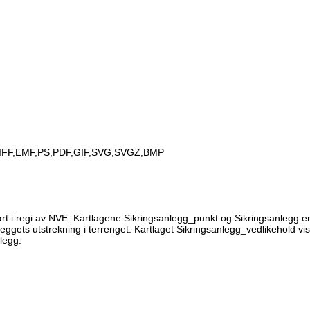
IFF,EMF,PS,PDF,GIF,SVG,SVGZ,BMP
t i regi av NVE. Kartlagene Sikringsanlegg_punkt og Sikringsanlegg er l
eggets utstrekning i terrenget. Kartlaget Sikringsanlegg_vedlikehold vise
legg.