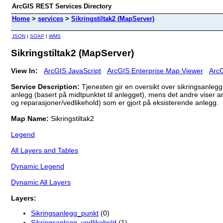
ArcGIS REST Services Directory
Home
>
services
>
Sikringstiltak2 (MapServer)
JSON
|
SOAP
|
WMS
Sikringstiltak2 (MapServer)
View In:
ArcGIS JavaScript
ArcGIS Enterprise Map Viewer
ArcG
Service Description:
Tjenesten gir en oversikt over sikringsanlegg
anlegg (basert på midtpunktet til anlegget), mens det andre viser an
og reparasjoner/vedlikehold) som er gjort på eksisterende anlegg.
Map Name:
Sikringstiltak2
Legend
All Layers and Tables
Dynamic Legend
Dynamic All Layers
Layers:
Sikringsanlegg_punkt
(0)
Sikringsanlegg_vedlikehold
(1)