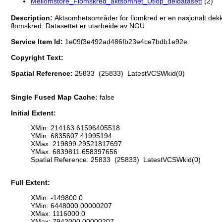
Mellomstore_Flomskred_aktsomhet_Utlop_deldatasett
(2)
Description:
Aktsomhetsområder for flomkred er en nasjonalt dekke
flomskred. Datasettet er utarbeide av NGU
Service Item Id:
1e09f3e492ad486fb23e4ce7bdb1e92e
Copyright Text:
Spatial Reference:
25833 (25833) LatestVCSWkid(0)
Single Fused Map Cache:
false
Initial Extent:
XMin: 214163.61596405518
YMin: 6835607.41995194
XMax: 219899.29521817697
YMax: 6839811.658397656
Spatial Reference: 25833 (25833) LatestVCSWkid(0)
Full Extent:
XMin: -149800.0
YMin: 6448000.00000207
XMax: 1116000.0
YMax: 7942000.00000207