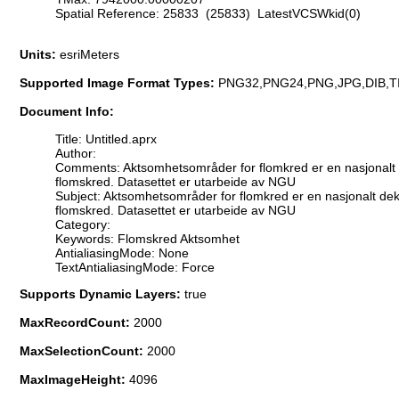
Spatial Reference: 25833 (25833) LatestVCSWkid(0)
Units:
esriMeters
Supported Image Format Types:
PNG32,PNG24,PNG,JPG,DIB,T
Document Info:
Title: Untitled.aprx
Author:
Comments: Aktsomhetsområder for flomkred er en nasjonalt de
flomskred. Datasettet er utarbeide av NGU
Subject: Aktsomhetsområder for flomkred er en nasjonalt dekk
flomskred. Datasettet er utarbeide av NGU
Category:
Keywords: Flomskred Aktsomhet
AntialiasingMode: None
TextAntialiasingMode: Force
Supports Dynamic Layers:
true
MaxRecordCount:
2000
MaxSelectionCount:
2000
MaxImageHeight:
4096