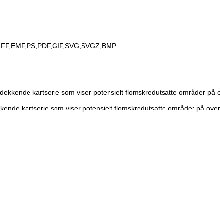
IFF,EMF,PS,PDF,GIF,SVG,SVGZ,BMP
kkende kartserie som viser potensielt flomskredutsatte områder på ove
ende kartserie som viser potensielt flomskredutsatte områder på oversi