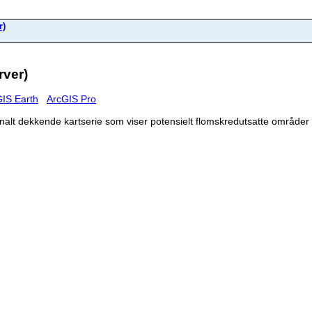
r)
ver)
IS Earth
ArcGIS Pro
lt dekkende kartserie som viser potensielt flomskredutsatte områder p