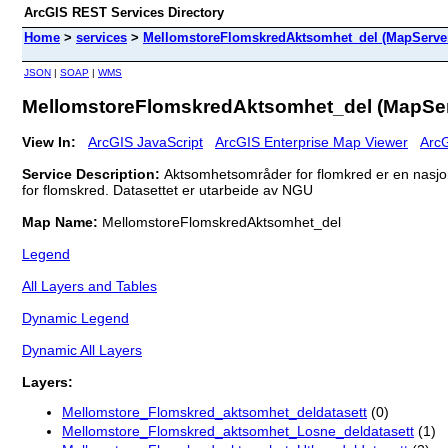
ArcGIS REST Services Directory
Home
>
services
>
MellomstoreFlomskredAktsomhet_del (MapServe
JSON
|
SOAP
|
WMS
MellomstoreFlomskredAktsomhet_del (MapSer
View In:
ArcGIS JavaScript
ArcGIS Enterprise Map Viewer
ArcG
Service Description:
Aktsomhetsområder for flomkred er en nasjona
for flomskred. Datasettet er utarbeide av NGU
Map Name:
MellomstoreFlomskredAktsomhet_del
Legend
All Layers and Tables
Dynamic Legend
Dynamic All Layers
Layers:
Mellomstore_Flomskred_aktsomhet_deldatasett
(0)
Mellomstore_Flomskred_aktsomhet_Losne_deldatasett
(1)