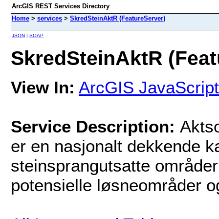
ArcGIS REST Services Directory
Home
>
services
>
SkredSteinAktR (FeatureServer)
JSON
|
SOAP
SkredSteinAktR (Feat
View In:
ArcGIS JavaScript
Service Description:
Akts
er en nasjonalt dekkende ka
steinsprangutsatte områder 
potensielle løsneområder o