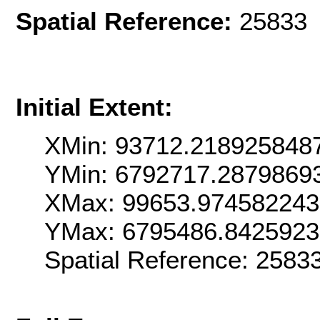
Spatial Reference:
25833 
Initial Extent:
XMin: 93712.218925848
YMin: 6792717.2879869
XMax: 99653.97458224
YMax: 6795486.842592
Spatial Reference: 258