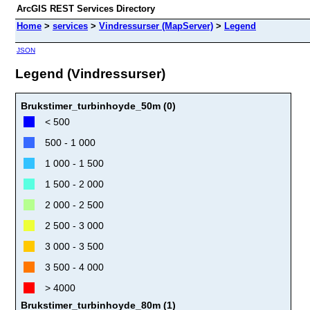
ArcGIS REST Services Directory
Home
>
services
>
Vindressurser (MapServer)
>
Legend
JSON
Legend (Vindressurser)
Brukstimer_turbinhoyde_50m (0)
< 500
500 - 1 000
1 000 - 1 500
1 500 - 2 000
2 000 - 2 500
2 500 - 3 000
3 000 - 3 500
3 500 - 4 000
> 4000
Brukstimer_turbinhoyde_80m (1)