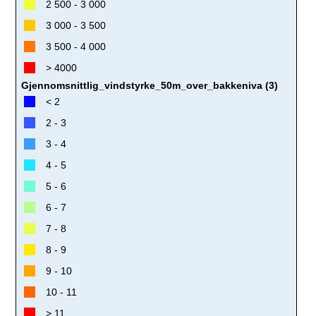
2 500 - 3 000
3 000 - 3 500
3 500 - 4 000
> 4000
Gjennomsnittlig_vindstyrke_50m_over_bakkeniva (3)
< 2
2 - 3
3 - 4
4 - 5
5 - 6
6 - 7
7 - 8
8 - 9
9 - 10
10 - 11
> 11