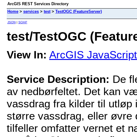
ArcGIS REST Services Directory
Home
>
services
>
test
>
TestOGC (FeatureServer)
JSON
|
SOAP
test/TestOGC (Featur
View In:
ArcGIS JavaScript
Service Description:
De fl
av nedbørfeltet. Det kan vær
vassdrag fra kilder til utløp 
større vassdrag, eller øvre 
tilfeller omfatter vernet e