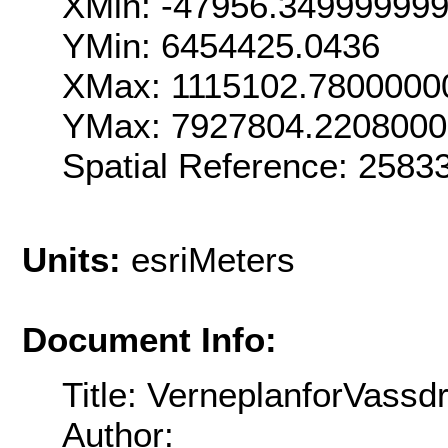
XMin: -47956.34999999
YMin: 6454425.0436
XMax: 1115102.7800000
YMax: 7927804.220800
Spatial Reference: 258
Units:
esriMeters
Document Info:
Title: VerneplanforVassd
Author: