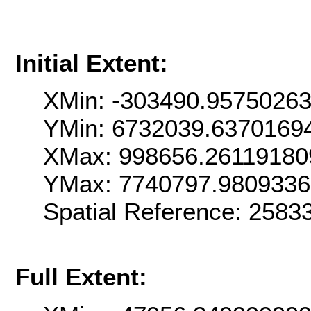
Initial Extent:
XMin: -303490.9575026
YMin: 6732039.6370169
XMax: 998656.26119180
YMax: 7740797.980933
Spatial Reference: 258
Full Extent: