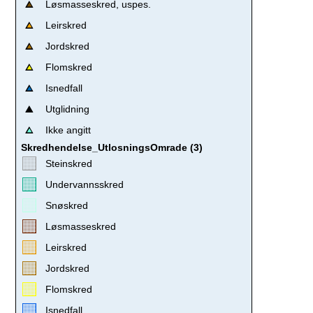
Løsmasseskred, uspes.
Leirskred
Jordskred
Flomskred
Isnedfall
Utglidning
Ikke angitt
Skredhendelse_UtlosningsOmrade (3)
Steinskred
Undervannsskred
Snøskred
Løsmasseskred
Leirskred
Jordskred
Flomskred
Isnedfall