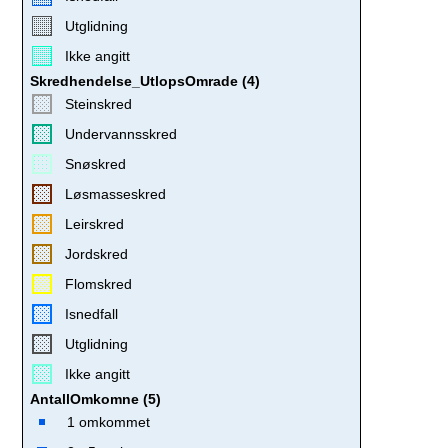
Utglidning
Ikke angitt
Skredhendelse_UtlopsOmrade (4)
Steinskred
Undervannsskred
Snøskred
Løsmasseskred
Leirskred
Jordskred
Flomskred
Isnedfall
Utglidning
Ikke angitt
AntallOmkomne (5)
1 omkommet