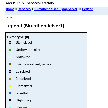
ArcGIS REST Services Directory
Home
>
services
>
Skredhendelser1 (MapServer)
>
Legend
JSON
Legend (Skredhendelser1)
Skredtype (0)
Steinskred
Undervannsskred
Snøskred
Løsmasseskred, uspes.
Leirskred
Jordskred
Flomskred
Isnedfall
Utglidning
Ikke angitt