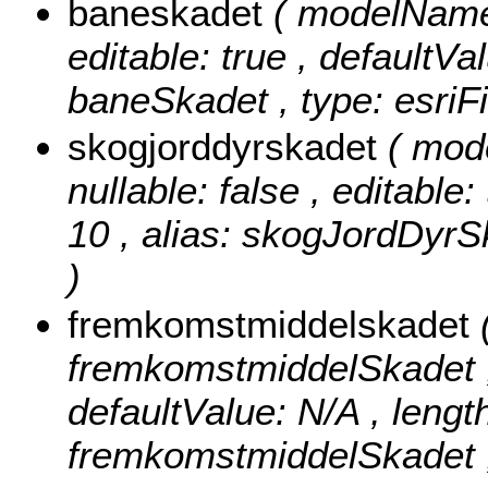
baneskadet
( modelName:
editable: true , defaultVal
baneSkadet , type: esriF
skogjorddyrskadet
( mod
nullable: false , editable:
10 , alias: skogJordDyrSk
)
fremkomstmiddelskadet
fremkomstmiddelSkadet , n
defaultValue: N/A , length
fremkomstmiddelSkadet , 