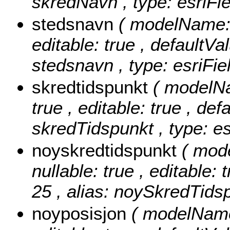
skredNavn , type: esriFie
stedsnavn
( modelName: 
editable: true , defaultVal
stedsnavn , type: esriFie
skredtidspunkt
( modelNa
true , editable: true , def
skredTidspunkt , type: e
noyskredtidspunkt
( mod
nullable: true , editable: 
25 , alias: noySkredTidsp
noyposisjon
( modelName: