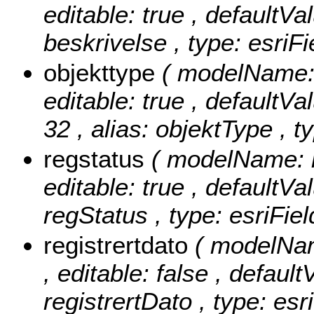
editable: true , defaultVa
beskrivelse , type: esriF
objekttype
( modelName: o
editable: true , defaultV
32 , alias: objektType , t
regstatus
( modelName: re
editable: true , defaultVal
regStatus , type: esriFie
registrertdato
( modelName
, editable: false , default
registrertDato , type: es