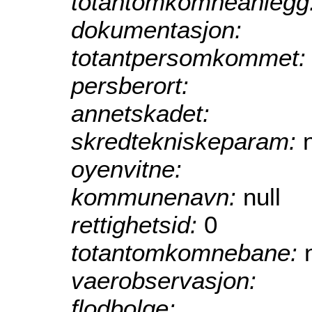
totantomkomneanlegg
dokumentasjon:
totantpersomkommet
persberort:
annetskadet:
skredtekniskeparam:
oyenvitne:
kommunenavn:
null
rettighetsid:
0
totantomkomnebane:
vaerobservasjon:
flodbolge: