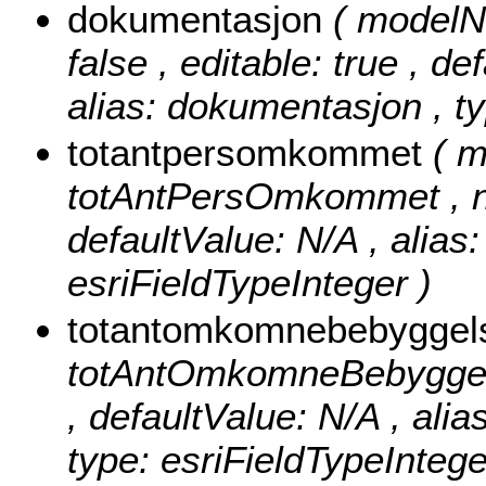
dokumentasjon
( modelN
false , editable: true , de
alias: dokumentasjon , ty
totantpersomkommet
( 
totAntPersOmkommet , null
defaultValue: N/A , alia
esriFieldTypeInteger )
totantomkomnebebygge
totAntOmkomneBebyggelse 
, defaultValue: N/A , al
type: esriFieldTypeIntege