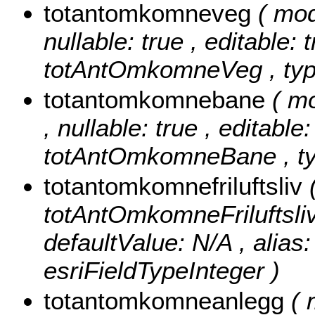
totantomkomneveg
( mo
nullable: true , editable: 
totAntOmkomneVeg , type
totantomkomnebane
( m
, nullable: true , editable
totAntOmkomneBane , typ
totantomkomnefriluftsliv
totAntOmkomneFriluftsliv ,
defaultValue: N/A , alias
esriFieldTypeInteger )
totantomkomneanlegg
(