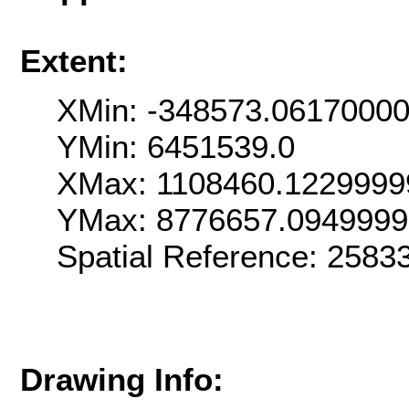
Extent:
XMin: -348573.0617000
YMin: 6451539.0
XMax: 1108460.1229999
YMax: 8776657.094999
Spatial Reference: 258
Drawing Info: