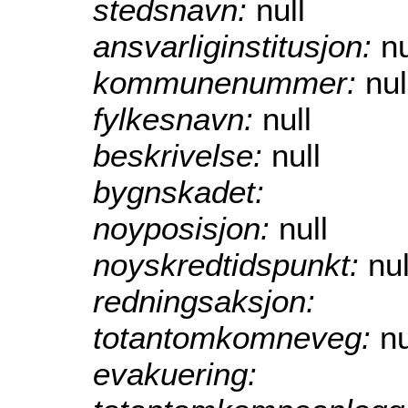
stedsnavn:
null
ansvarliginstitusjon:
nu
kommunenummer:
nul
fylkesnavn:
null
beskrivelse:
null
bygnskadet:
noyposisjon:
null
noyskredtidspunkt:
nul
redningsaksjon:
totantomkomneveg:
nu
evakuering: