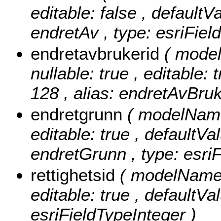
editable: false , defaultVa
endretAv , type: esriFiel
endretavbrukerid
( mode
nullable: true , editable: 
128 , alias: endretAvBruk
endretgrunn
( modelName:
editable: true , defaultVal
endretGrunn , type: esriF
rettighetsid
( modelName: 
editable: true , defaultVal
esriFieldTypeInteger )