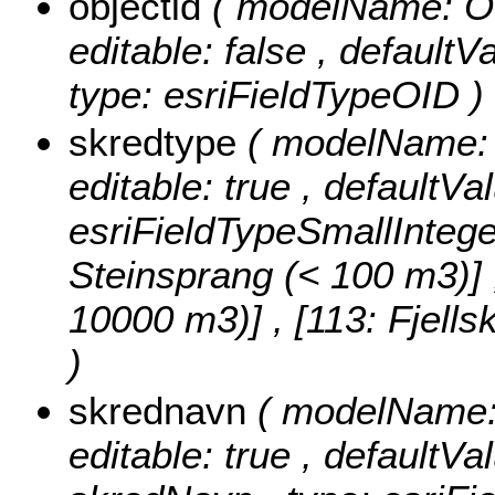
objectid
( modelName: OB
editable: false , default
type: esriFieldTypeOID )
skredtype
( modelName: s
editable: true , defaultVa
esriFieldTypeSmallIntege
Steinsprang (< 100 m3)] , 
10000 m3)] , [113: Fjell
)
skrednavn
( modelName: 
editable: true , defaultVal