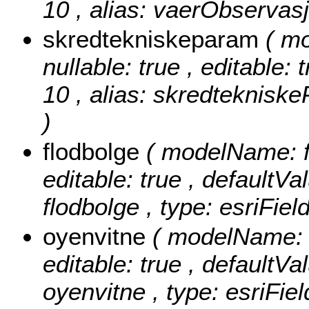
10 , alias: vaerObservasj
skredtekniskeparam
( m
nullable: true , editable: 
10 , alias: skredtekniske
)
flodbolge
( modelName: fl
editable: true , defaultVal
flodbolge , type: esriFiel
oyenvitne
( modelName: o
editable: true , defaultVal
oyenvitne , type: esriFie