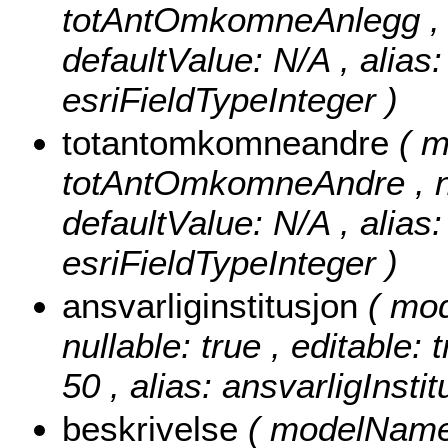
totAntOmkomneAnlegg , nul
defaultValue: N/A , alia
esriFieldTypeInteger )
totantomkomneandre
( 
totAntOmkomneAndre , null
defaultValue: N/A , alia
esriFieldTypeInteger )
ansvarliginstitusjon
( mod
nullable: true , editable: 
50 , alias: ansvarligInsti
beskrivelse
( modelName: 