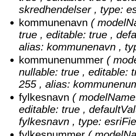
skredhendelser , type: e
kommunenavn
( modelN
true , editable: true , def
alias: kommunenavn , typ
kommunenummer
( mod
nullable: true , editable: 
255 , alias: kommunenumm
fylkesnavn
( modelName: 
editable: true , defaultVal
fylkesnavn , type: esriFi
fylkesnummer
( modelNa