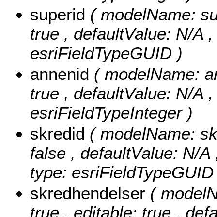
superid
( modelName: supe
true , defaultValue: N/A ,
esriFieldTypeGUID )
annenid
( modelName: ann
true , defaultValue: N/A ,
esriFieldTypeInteger )
skredid
( modelName: skre
false , defaultValue: N/A 
type: esriFieldTypeGUID 
skredhendelser
( modelN
true , editable: true , def