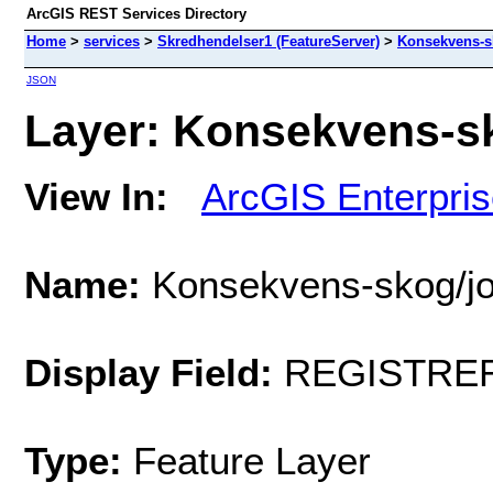
ArcGIS REST Services Directory
Home
>
services
>
Skredhendelser1 (FeatureServer)
>
Konsekvens-s
JSON
Layer: Konsekvens-sk
View In:
ArcGIS Enterpri
Name:
Konsekvens-skog/jo
Display Field:
REGISTRE
Type:
Feature Layer