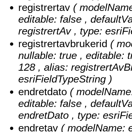
registrertav
( modelName: 
editable: false , defaultVa
registrertAv , type: esriF
registrertavbrukerid
( mo
nullable: true , editable: 
128 , alias: registrertAvB
esriFieldTypeString )
endretdato
( modelName: 
editable: false , defaultVa
endretDato , type: esriF
endretav
( modelName: en