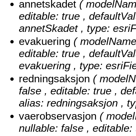
annetskadet
( modelName:
editable: true , defaultVal
annetSkadet , type: esriF
evakuering
( modelName: 
editable: true , defaultVal
evakuering , type: esriFi
redningsaksjon
( modelN
false , editable: true , de
alias: redningsaksjon , t
vaerobservasjon
( model
nullable: false , editable: