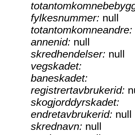
totantomkomnebebygg
fylkesnummer:
null
totantomkomneandre
annenid:
null
skredhendelser:
null
vegskadet:
baneskadet:
registrertavbrukerid:
n
skogjorddyrskadet:
endretavbrukerid:
null
skrednavn:
null