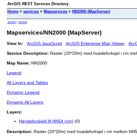
ArcGIS REST Services Directory
Home
>
services
>
Mapservices
>
NN2000 (MapServer)
JSON
|
SOAP
Mapservices/NN2000 (MapServer)
View In:
ArcGIS JavaScript
ArcGIS Enterprise Map Viewer
ArcG
Service Description:
Raster (20*20m) med hoødeforksjel i cm mel
Map Name:
NN2000
Legend
All Layers and Tables
Dynamic Legend
Dynamic All Layers
Layers:
Høydeforskjell ift NN54 (cm)
(0)
Description:
Raster (20*20m) med hoødeforksjel i cm mellom NN54