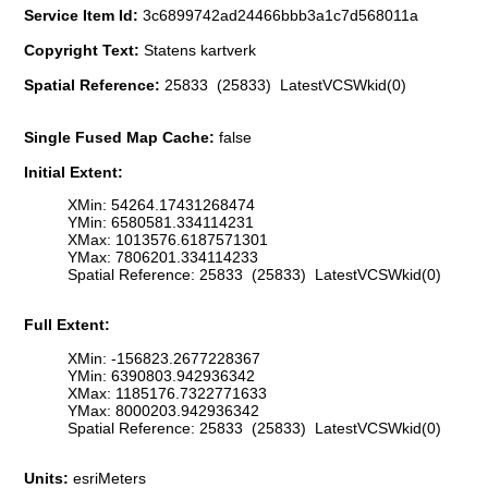
Service Item Id:
3c6899742ad24466bbb3a1c7d568011a
Copyright Text:
Statens kartverk
Spatial Reference:
25833 (25833) LatestVCSWkid(0)
Single Fused Map Cache:
false
Initial Extent:
XMin: 54264.17431268474
YMin: 6580581.334114231
XMax: 1013576.6187571301
YMax: 7806201.334114233
Spatial Reference: 25833 (25833) LatestVCSWkid(0)
Full Extent:
XMin: -156823.2677228367
YMin: 6390803.942936342
XMax: 1185176.7322771633
YMax: 8000203.942936342
Spatial Reference: 25833 (25833) LatestVCSWkid(0)
Units:
esriMeters