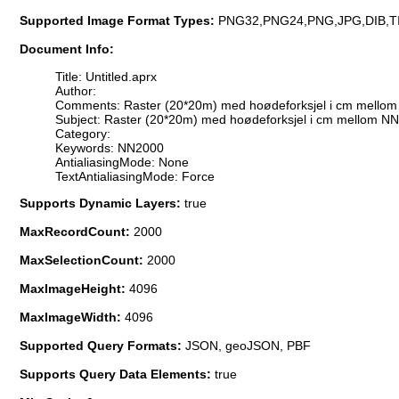
Supported Image Format Types:
PNG32,PNG24,PNG,JPG,DIB,T
Document Info:
Title: Untitled.aprx
Author:
Comments: Raster (20*20m) med hoødeforksjel i cm mellom N
Subject: Raster (20*20m) med hoødeforksjel i cm mellom NN
Category:
Keywords: NN2000
AntialiasingMode: None
TextAntialiasingMode: Force
Supports Dynamic Layers:
true
MaxRecordCount:
2000
MaxSelectionCount:
2000
MaxImageHeight:
4096
MaxImageWidth:
4096
Supported Query Formats:
JSON, geoJSON, PBF
Supports Query Data Elements:
true