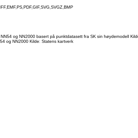
IFF,EMF,PS,PDF,GIF,SVG,SVGZ,BMP
N54 og NN2000 basert på punktdatasett fra SK sin høydemodell Kilde
54 og NN2000 Kilde: Statens kartverk