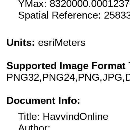
YMax: 8320000.000123
Spatial Reference: 258
Units:
esriMeters
Supported Image Format 
PNG32,PNG24,PNG,JPG,D
Document Info:
Title: HavvindOnline
Author: