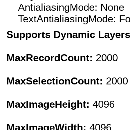
AntialiasingMode: None
TextAntialiasingMode: F
Supports Dynamic Layer
MaxRecordCount:
2000
MaxSelectionCount:
2000
MaxImageHeight:
4096
MaxImageWidth:
4096