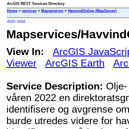
ArcGIS REST Services Directory
Home
>
services
>
Mapservices
>
HavvindOnline (MapServer)
JSON
|
SOAP
Mapservices/Havvind
View In:
ArcGIS JavaScri
Viewer
ArcGIS Earth
Arc
Service Description:
Olje
våren 2022 en direktorats
identifisere og avgrense o
burde utredes videre for hav