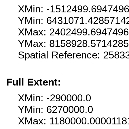
XMin: -1512499.694749
YMin: 6431071.4285714
XMax: 2402499.694749
YMax: 8158928.5714285
Spatial Reference: 258
Full Extent:
XMin: -290000.0
YMin: 6270000.0
XMax: 1180000.0000118