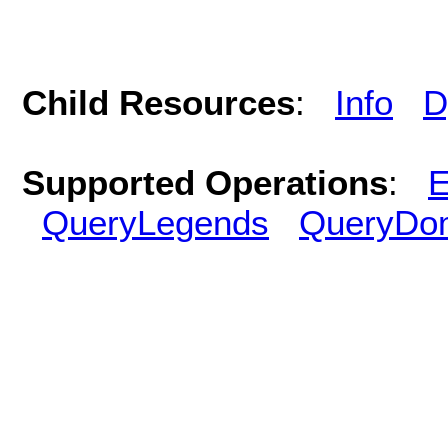
Child Resources
:
Info
D
Supported Operations
:
E
QueryLegends
QueryDo