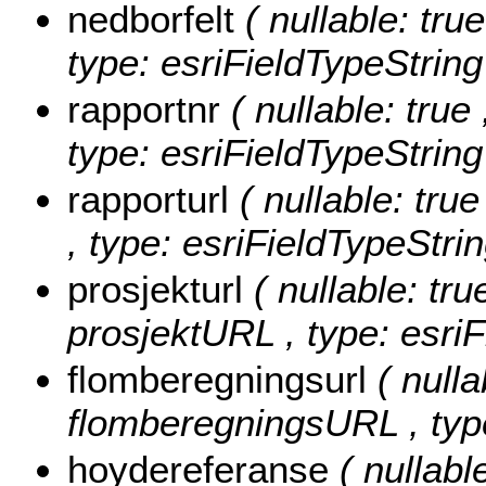
nedborfelt
( nullable: true
type: esriFieldTypeString
rapportnr
( nullable: true 
type: esriFieldTypeString
rapporturl
( nullable: tru
, type: esriFieldTypeStrin
prosjekturl
( nullable: tru
prosjektURL , type: esriF
flomberegningsurl
( nulla
flomberegningsURL , type
hoydereferanse
( nullabl