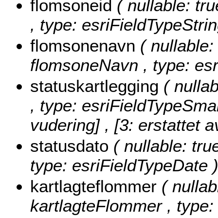
flomsoneid
( nullable: tr
, type: esriFieldTypeStrin
flomsonenavn
( nullable:
flomsoneNavn , type: esr
statuskartlegging
( nulla
, type: esriFieldTypeSmal
vudering] , [3: erstattet a
statusdato
( nullable: tru
type: esriFieldTypeDate 
kartlagteflommer
( nullab
kartlagteFlommer , type: 