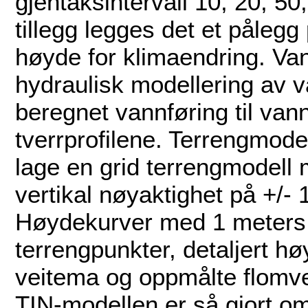
gjentaksintervall 10, 20, 50
tillegg legges det et pålegg
høyde for klimaendring. Van
hydraulisk modellering av v
beregnet vannføring til van
tverrprofilene. Terrengmode
lage en grid terrengmodell
vertikal nøyaktighet på +/-
Høydekurver med 1 meters e
terrengpunkter, detaljert h
veitema og oppmålte flomver
TIN-modellen er så gjort om