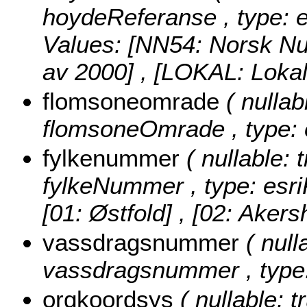
hoydeReferanse , type: e
Values:
[NN54: Norsk Nul
av 2000] , [LOKAL: Lokal
flomsoneomrade
( nullab
flomsoneOmrade , type: e
fylkenummer
( nullable: t
fylkeNummer , type: esri
[01: Østfold] , [02: Akers
vassdragsnummer
( null
vassdragsnummer , type: 
orgkoordsys
( nullable: t