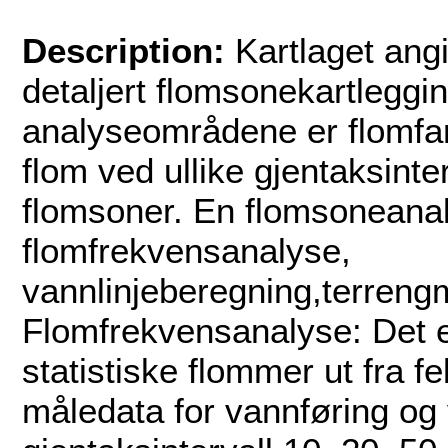
Description:
Kartlaget angi
detaljert flomsonekartleggi
analyseområdene er flomfar
flom ved ullike gjentaksinter
flomsoner. En flomsoneanal
flomfrekvensanalyse,
vannlinjeberegning,terreng
Flomfrekvensanalyse: Det e
statistiske flommer ut fra fe
måledata for vannføring o