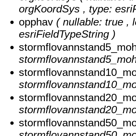
orgKoordSys , type: esri
opphav
( nullable: true ,
esriFieldTypeString )
stormflovannstand5_mo
stormflovannstand5_moh 
stormflovannstand10_m
stormflovannstand10_moh
stormflovannstand20_m
stormflovannstand20_moh
stormflovannstand50_m
stormflovannstand50_moh