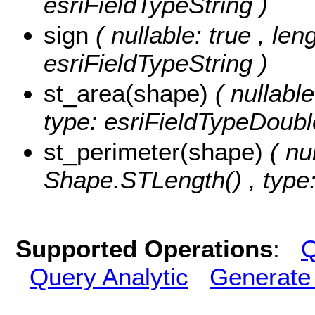
esriFieldTypeString )
sign
( nullable: true , leng
esriFieldTypeString )
st_area(shape)
( nullabl
type: esriFieldTypeDoubl
st_perimeter(shape)
( nu
Shape.STLength() , type:
Supported Operations
:
Q
Query Analytic
Generate