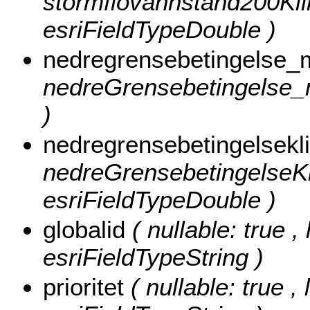
stormflovannstand200Kl
esriFieldTypeDouble )
nedregrensebetingelse
nedreGrensebetingelse_m
)
nedregrensebetingelse
nedreGrensebetingelseK
esriFieldTypeDouble )
globalid
( nullable: true ,
esriFieldTypeString )
prioritet
( nullable: true , 