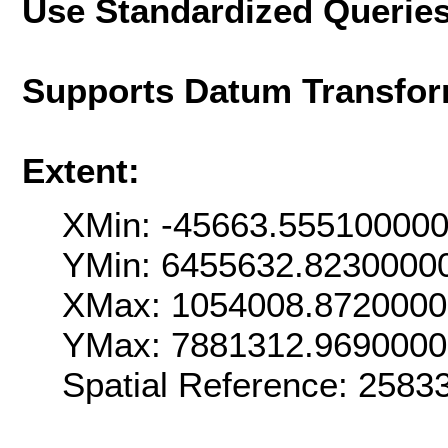
Use Standardized Querie
Supports Datum Transfor
Extent:
XMin: -45663.55510000
YMin: 6455632.8230000
XMax: 1054008.872000
YMax: 7881312.969000
Spatial Reference: 258