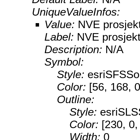
UniqueValueInfos:
Value:
NVE prosjek
Label:
NVE prosjekt
Description:
N/A
Symbol:
Style:
esriSFSSol
Color:
[56, 168, 0
Outline:
Style:
esriSLS
Color:
[230, 0,
Width:
0