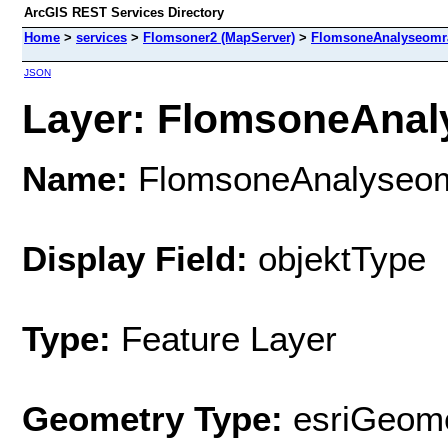
ArcGIS REST Services Directory
Home
>
services
>
Flomsoner2 (MapServer)
>
FlomsoneAnalyseomr
JSON
Layer: FlomsoneAnaly
Name:
FlomsoneAnalyseo
Display Field:
objektType
Type:
Feature Layer
Geometry Type:
esriGeome